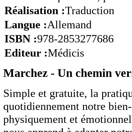
Réalisation :
Traduction
Langue :
Allemand
ISBN :
978-2853277686
Editeur :
Médicis
Marchez - Un chemin vers
S
imple et gratuite, la prati
quotidiennement notre bien-ê
physiquement et émotionnell
nous apprend à adapter notr