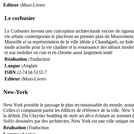
Editeur :
Maxi-Livres
Le corbusier
L
e Corbusier inventa une conception architecturale encore de rigueur 
vie urbain contemporain le placèrent au premier plan du Mouvement m
Marseille et sa représentation de la ville idéale à Chandigarh, en Inde
mode actuelle pour la vie citadine et la renaissance des idéaux moder
et son mobilier en cuir et en chrome aussi largement imité
Réalisation :
Traduction
Langue :
Anglais
ISBN :
2-7434-5132-7
Editeur :
Maxi-Livres
New-York
N
ew York possède le paysage le plus reconnaissable du monde, notam
Celles-ci comptaient parmi les édifices de référence de la ville. New 
la définit. Du Chrysler building de style art déco éclatant au somme
SoHo dessinées par des architectes, New York est une ville unique en
Réalisation :
Traduction