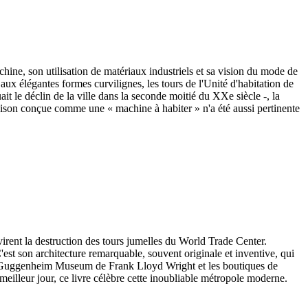
chine, son utilisation de matériaux industriels et sa vision du mode de
 élégantes formes curvilignes, les tours de l'Unité d'habitation de
ait le déclin de la ville dans la seconde moitié du XXe siècle -, la
 maison conçue comme une « machine à habiter » n'a été aussi pertinente
ent la destruction des tours jumelles du World Trade Center.
'est son architecture remarquable, souvent originale et inventive, qui
s du Guggenheim Museum de Frank Lloyd Wright et les boutiques de
illeur jour, ce livre célèbre cette inoubliable métropole moderne.