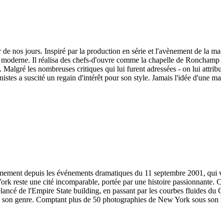
de nos jours. Inspiré par la production en série et l'avènement de la ma
oderne. Il réalisa des chefs-d'ouvre comme la chapelle de Ronchamp aux
. Malgré les nombreuses critiques qui lui furent adressées - on lui attribu
nistes a suscité un regain d'intérêt pour son style. Jamais l'idée d'une
ement depuis les événements dramatiques du 11 septembre 2001, qui vir
York reste une cité incomparable, portée par une histoire passionnante. C
t élancé de l'Empire State building, en passant par les courbes fluide
 son genre. Comptant plus de 50 photographies de New York sous son me