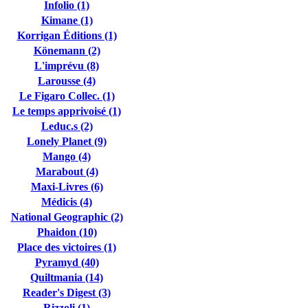
Infolio (1)
Kimane (1)
Korrigan Éditions (1)
Könemann (2)
L'imprévu (8)
Larousse (4)
Le Figaro Collec. (1)
Le temps apprivoisé (1)
Leduc.s (2)
Lonely Planet (9)
Mango (4)
Marabout (4)
Maxi-Livres (6)
Médicis (4)
National Geographic (2)
Phaidon (10)
Place des victoires (1)
Pyramyd (40)
Quiltmania (14)
Reader's Digest (3)
Rizzoli (1)