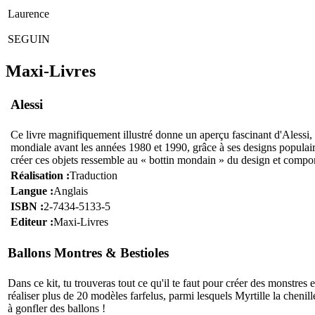
Laurence
SEGUIN
Maxi-Livres
Alessi
C
e livre magnifiquement illustré donne un aperçu fascinant d'Alessi,
mondiale avant les années 1980 et 1990, grâce à ses designs populaires
créer ces objets ressemble au « bottin mondain » du design et compo
Réalisation :
Traduction
Langue :
Anglais
ISBN :
2-7434-5133-5
Editeur :
Maxi-Livres
Ballons Montres & Bestioles
D
ans ce kit, tu trouveras tout ce qu'il te faut pour créer des monstres
réaliser plus de 20 modèles farfelus, parmi lesquels Myrtille la chenil
à gonfler des ballons !