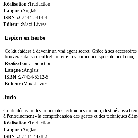
Réalisation :
Traduction
Langue :
Anglais
ISBN :
2-7434-5313-3
Editeur :
Maxi-Livres
Espion en herbe
C
e kit t'aidera à devenir un vrai agent secret. Grâce à ses accessoires
trouveras dans ce coffret un livre très particulier, spécialement conçu
Réalisation :
Traduction
Langue :
Anglais
ISBN :
2-7434-5312-5
Editeur :
Maxi-Livres
Judo
G
uide décrivant les principales techniques du judo, destiné aussi bie
à l'entrainement - la compréhension des gestes et des techniques élémen
Réalisation :
Traduction
Langue :
Anglais
ISBN :
2-7434-4428-2