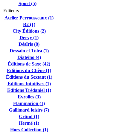
Sport (5)
Editeurs
Atelier Perrousseaux (1)
B2 (1)
City Éditions (2)
Dervy (1)
DésIris (8)
Dessain et Tolra (1)
Diateino (4)
Éditions de Saxe (42)
Editions du Chêne (1)
Éditions du Sextant (1)
Éditions Intuitives (1)
Éditions Trédaniel (1)
Eyrolles (3)
Flammarion (1)
Gallimard loisirs (7)
Gründ (1)
Hermé (1)
Hors Collection (1)